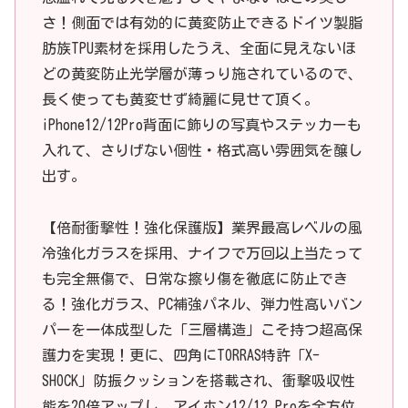
さ！側面では有効的に黄変防止できるドイツ製脂
肪族TPU素材を採用したうえ、全面に見えないほ
どの黄変防止光学層が薄っり施されているので、
長く使っても黄変せず綺麗に見せて頂く。
iPhone12/12Pro背面に飾りの写真やステッカーも
入れて、さりげない個性・格式高い雰囲気を醸し
出す。
【倍耐衝撃性！強化保護版】業界最高レベルの風
冷強化ガラスを採用、ナイフで万回以上当たって
も完全無傷で、日常な擦り傷を徹底に防止でき
る！強化ガラス、PC補強パネル、弾力性高いバン
パーを一体成型した「三層構造」こそ持つ超高保
護力を実現！更に、四角にTORRAS特許「X-
SHOCK」防振クッションを搭載され、衝撃吸収性
能を20倍アップし、アイホン12/12 Proを全方位