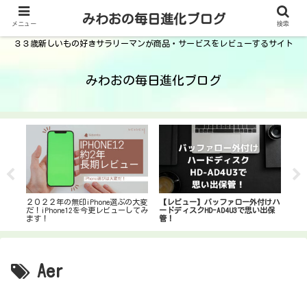
みわおの毎日進化ブログ
メニュー
検索
３３歳新しいもの好きサラリーマンが商品・サービスをレビューするサイト
みわおの毎日進化ブログ
２０２２年の無印iPhone選ぶの大変
【レビュー】バッファロー外付けハ
れ、
マル
だ！iPhone12を今更レビューしてみ
ードディスクHD-AD4U3で思い出保
入し
2 
ます！
管！
れ！
Aer