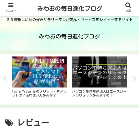
みわおの毎日進化ブログ
メニュー
検索
３３歳新しいもの好きサラリーマンが商品・サービスをレビューするサイト
みわおの毎日進化ブログ
Apple Trade inのメリット・デメリ
パソコンを持ち運ぶ人はエースジー
スマ
ットは？使わない方がお得？
ンのリュックがおすすめ！
くて
真が
すべ
レビュー