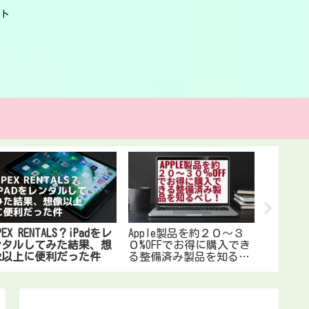
ト
楽器の
PEX RENTALS？iPadをレ
Apple製品を約２０～３
の出張
ンタルしてみた結果、想
０%OFFでお得に購入でき
めて体
像以上に便利だった件
る整備済み製品を知るべ
し！