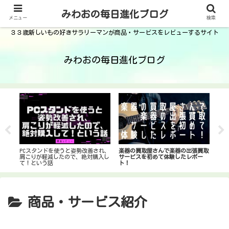
みわおの毎日進化ブログ
メニュー
検索
３３歳新しいもの好きサラリーマンが商品・サービスをレビューするサイト
みわおの毎日進化ブログ
PCスタンドを使うと姿勢改善され、
楽器の買取屋さんで楽器の出張買取
 Air
スマ
肩こりが軽減したので、絶対購入し
サービスを初めて体験したレポー
スタ
て！という話
ト！
商品・サービス紹介